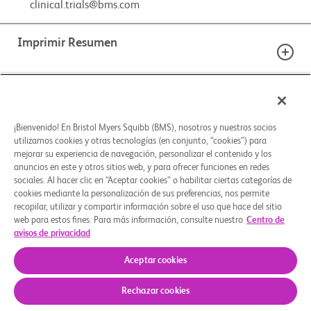
clinical.trials@bms.com
Imprimir Resumen
Detalles del estudio
¿ESTÁ CONSIDERANDO PARTICIPAR EN ESTE
ESTUDIO?
¡Bienvenido! En Bristol Myers Squibb (BMS), nosotros y nuestros socios
18+
90
Imprima esta página y la guía del estudio para
utilizamos cookies y otras tecnologías (en conjunto, “cookies”) para
Opciones de tratamiento
poder hablar mejor con su médico.
mejorar su experiencia de navegación, personalizar el contenido y los
Rango de edad
Ubicación (es)
Géneros
anuncios en este y otros sitios web, y para ofrecer funciones en redes
Use la guía de estudios para explorar el proceso de
sociales. Al hacer clic en “Aceptar cookies” o habilitar ciertas categorías de
participación en un estudio clínico. Comprenda qué
cookies mediante la personalización de sus preferencias, nos permite
BRAZOS DEL ESTUDIO
factores clave debe considerar antes de decidirse y
recopilar, utilizar y compartir información sobre el uso que hace del sitio
Criterios clave de elegibilidad
web para estos fines. Para más información, consulte nuestro
Centro de
piense preguntas para hacerle a su equipo de
Reclutando
INTERVENCIÓN ASIGNADA
avisos de privacidad
atención médica.
                    Criterios de inclusión:

Aceptar cookies
Citopenia idiopática de significado incierto
          - Los pacientes deben poder proporcionar un formulario de 
Imprima esta página AZA-MDS-006
consentimiento informado (ICF) por escrito

(Idiopathic cytopenia of undetermined
Rechazar cookies
Quiénes somos
Grupos de apoyo
Aviso legal
Política de privacidad
Preferencias de cookies
significance, ICUS) de diagnóstico reciente
      - Deben estar dispuestos y ser capaces de completar 
Descargar guía