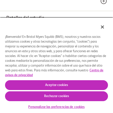
Detalles del estudio
¿ESTÁ CONSIDERANDO PARTICIPAR EN ESTE
ESTUDIO?
Phase 3
15+
Imprima esta página y la guía del estudio para
¡Bienvenido! En Bristol Myers Squibb (BMS), nosotros y nuestros socios
Opciones de tratamiento
poder hablar mejor con su médico.
Fase
Rango de edad
utilizamos cookies y otras tecnologías (en conjunto, “cookies”) para
Géneros
Use la guía de estudios para explorar el proceso de
mejorar su experiencia de navegación, personalizar el contenido y los
participación en un estudio clínico. Comprenda qué
anuncios en este y otros sitios web, y para ofrecer funciones en redes
BRAZOS DEL ESTUDIO
sociales. Al hacer clic en “Aceptar cookies” o habilitar ciertas categorías de
factores clave debe considerar antes de decidirse y
Criterios clave de elegibilidad
cookies mediante la personalización de sus preferencias, nos permite
piense preguntas para hacerle a su equipo de
Activo, no
recopilar, utilizar y compartir información sobre el uso que hace del sitio
INTERVENCIÓN ASIGNADA
atención médica.
web para estos fines. Para más información, consulte nuestro
Centro de
reclutando
                    For more information regarding BMS clinical trial 
avisos de privacidad
participation, please visit

Experimental: Ipilimumab and Placebo
Quiénes somos
Grupos de apoyo
Aviso legal
Política de privacidad
Preferencias de cookies
        www.BMSStudyConnect.com

Imprima esta página CA209-238
Aceptar cookies
matching Nivolumab
        Inclusion Criteria:

© 2026 Bristol-Myers Squibb Company
Descargar guía
          -  At least 15 years of age Except: where local regulations 
Rechazar cookies
Other: Placebo matching Nivolumab Drug: Ipilimumab
and/or institutional policies

             do not allow for subjects < 18 years of age (pediatric 
Personalizar las preferencias de cookies
population) to participate. For

             those sites, the eligible subject population is ≥ 18 years of 
Experimental: Nivolumab and Placebo