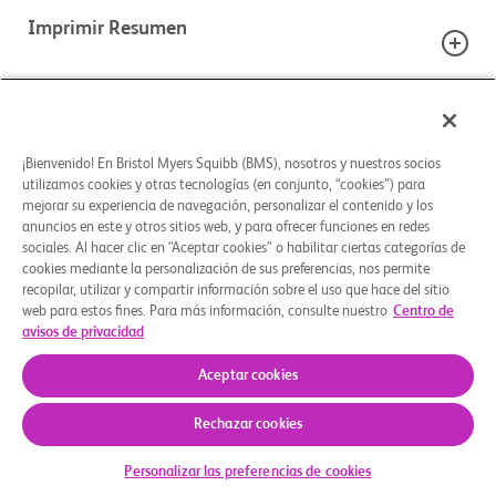
Imprimir Resumen
Detalles del estudio
¿ESTÁ CONSIDERANDO PARTICIPAR EN ESTE
ESTUDIO?
¡Bienvenido! En Bristol Myers Squibb (BMS), nosotros y nuestros socios
Phase 3
18+
Imprima esta página y la guía del estudio para
utilizamos cookies y otras tecnologías (en conjunto, “cookies”) para
Opciones de tratamiento
poder hablar mejor con su médico.
mejorar su experiencia de navegación, personalizar el contenido y los
Fase
Rango de edad
Géneros
anuncios en este y otros sitios web, y para ofrecer funciones en redes
Use la guía de estudios para explorar el proceso de
sociales. Al hacer clic en “Aceptar cookies” o habilitar ciertas categorías de
participación en un estudio clínico. Comprenda qué
cookies mediante la personalización de sus preferencias, nos permite
BRAZOS DEL ESTUDIO
factores clave debe considerar antes de decidirse y
recopilar, utilizar y compartir información sobre el uso que hace del sitio
Criterios clave de elegibilidad
web para estos fines. Para más información, consulte nuestro
Centro de
piense preguntas para hacerle a su equipo de
Reclutando
INTERVENCIÓN ASIGNADA
avisos de privacidad
atención médica.
                    Para obtener más información sobre la participación en el 
Aceptar cookies
ensayo clínico de Bristol Myers Squibb, visite 
Experimental: Abatacept
www.BMSStudyConnect.com

Imprima esta página IM101-603
Rechazar cookies
Criterios de inclusión:

Quiénes somos
Grupos de apoyo
Aviso legal
Política de privacidad
Preferencias de cookies
Descargar guía
- Puntaje de ESSDAI de al menos 5

Personalizar las preferencias de cookies
© 2026 Bristol-Myers Squibb Company
Biological: Abatacept
- Anticuerpo anti SS-A/Ro positivo en las pruebas
