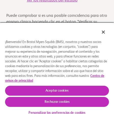
Ver los resultados del estudio
Puede comprobar si es una posible coincidencia para otro
ensayo clinico haciendo clic en el boton "Verificar su
Elegibilidad"
Verifique su elegibilidad
¡Bienvenido! En Bristol Myers Squibb (BMS), nosotros y nuestros socios
utilizamos cookies y otras tecnologías (en conjunto, “cookies”) para
mejorar su experiencia de navegación, personalizar el contenido y los
anuncios en este y otros sitios web, y para ofrecer funciones en redes
Descripción general
sociales. Al hacer clic en “Aceptar cookies” o habilitar ciertas categorías de
cookies mediante la personalización de sus preferencias, nos permite
recopilar, utilizar y compartir información sobre el uso que hace del sitio
El propósito de este estudio es investigar la seguridad y la
web para estos fines. Para más información, consulte nuestro
Centro de
actividad antitumoral de la terapia de combinación con
avisos de privacidad
relatlimab en tumores sólidos que e
...
Leer más
Aceptar cookies
Rechazar cookies
Quiénes somos
Grupos de apoyo
Aviso legal
Política de privacidad
Preferencias de cookies
Personalizar las preferencias de cookies
© 2026 Bristol-Myers Squibb Company