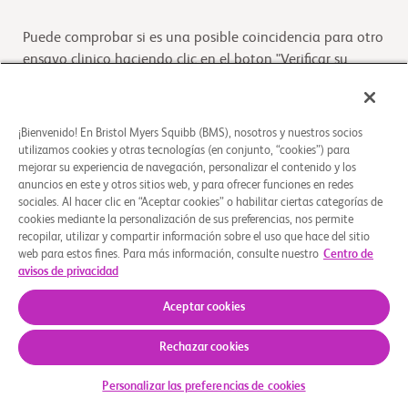
Puede comprobar si es una posible coincidencia para otro
ensayo clinico haciendo clic en el boton "Verificar su
Elegibilidad"
Verifique su elegibilidad
¡Bienvenido! En Bristol Myers Squibb (BMS), nosotros y nuestros socios
utilizamos cookies y otras tecnologías (en conjunto, “cookies”) para
mejorar su experiencia de navegación, personalizar el contenido y los
anuncios en este y otros sitios web, y para ofrecer funciones en redes
Descripción general
sociales. Al hacer clic en “Aceptar cookies” o habilitar ciertas categorías de
cookies mediante la personalización de sus preferencias, nos permite
recopilar, utilizar y compartir información sobre el uso que hace del sitio
A study in melanoma patients with involvement of lymph
web para estos fines. Para más información, consulte nuestro
Centro de
nodes or disease that has spread who have undergone
avisos de privacidad
complete removal and are eligible for
...
Leer más
Aceptar cookies
Rechazar cookies
Quiénes somos
Grupos de apoyo
Aviso legal
Política de privacidad
Preferencias de cookies
© 2026 Bristol-Myers Squibb Company
Personalizar las preferencias de cookies