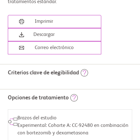
tratamientos estándar.
Imprimir
Descargar
Correo electrónico
Criterios clave de elegibilidad
                        Criterios de inclusión:

Opciones de tratamiento
        • Puntaje de grado de actividad según el Grupo Oncológico 
Cooperativo del Este (ECOG) de 0, 1 o 2.

        Para los participantes de las cohortes A, B, C, D, E, F, H, I, J y K 
Brazos del estudio
también se

        aplicarán los siguientes criterios:

Experimental: Cohorte A: CC-92480 en combinación
con bortezomib y dexametasona
          - Diagnóstico documentado de mieloma múltiple (MM) y 
enfermedad medible
