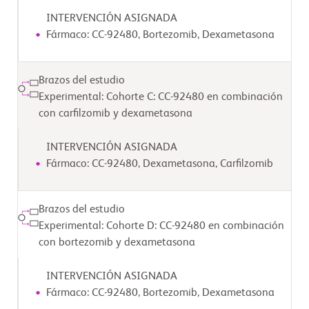
          - Progresión documentada de la enfermedad durante o 
INTERVENCIÓN ASIGNADA
después de su último régimen antimieloma.

Fármaco: CC-92480, Bortezomib, Dexametasona
          - Respuesta (respuesta mínima [MR] o mejor) a al menos 1 
régimen de tratamiento

             previo

Brazos del estudio
        Criterios de exclusión:

Experimental: Cohorte C: CC-92480 en combinación
          - Leucemia de células plasmáticas, macroglobulinemia de 
con carfilzomib y dexametasona
Waldenstrom, Síndrome de POEMS (polineuropatía,

             organomegalia, endocrinopatía, proteína monoclonal, y 
cambios en la piel) o amiloidosis

INTERVENCIÓN ASIGNADA
             clínicamente significativa.

Fármaco: CC-92480, Dexametasona, Carfilzomib
          - Compromiso conocido del sistema nervioso central (SNC) con 
mieloma.

          - Recibió medicamentos inmunosupresores en los últimos 14 
Brazos del estudio
días después de iniciar el tratamiento

             del estudio.

Experimental: Cohorte D: CC-92480 en combinación
con bortezomib y dexametasona
          - Hipertensión no controlada o diabetes no controlada en los 
14 días previos a la inscripción.

        Se aplican otros criterios de inclusión/exclusión definidos en el 
INTERVENCIÓN ASIGNADA
protocolo
Fármaco: CC-92480, Bortezomib, Dexametasona