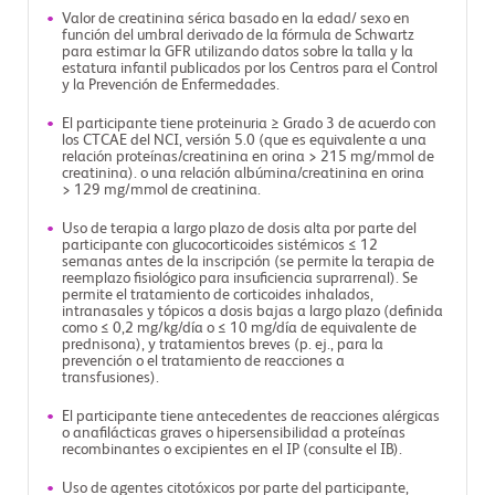
Valor de creatinina sérica basado en la edad/ sexo en
función del umbral derivado de la fórmula de Schwartz
para estimar la GFR utilizando datos sobre la talla y la
estatura infantil publicados por los Centros para el Control
y la Prevención de Enfermedades.
El participante tiene proteinuria ≥ Grado 3 de acuerdo con
los CTCAE del NCI, versión 5.0 (que es equivalente a una
relación proteínas/creatinina en orina > 215 mg/mmol de
creatinina). o una relación albúmina/creatinina en orina
> 129 mg/mmol de creatinina.
Uso de terapia a largo plazo de dosis alta por parte del
participante con glucocorticoides sistémicos ≤ 12
semanas antes de la inscripción (se permite la terapia de
reemplazo fisiológico para insuficiencia suprarrenal). Se
permite el tratamiento de corticoides inhalados,
intranasales y tópicos a dosis bajas a largo plazo (definida
como ≤ 0,2 mg/kg/día o ≤ 10 mg/día de equivalente de
prednisona), y tratamientos breves (p. ej., para la
prevención o el tratamiento de reacciones a
transfusiones).
El participante tiene antecedentes de reacciones alérgicas
o anafilácticas graves o hipersensibilidad a proteínas
recombinantes o excipientes en el IP (consulte el IB).
Uso de agentes citotóxicos por parte del participante,