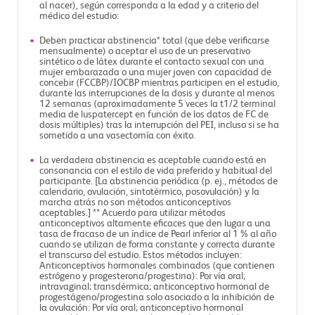
al nacer), según corresponda a la edad y a criterio del
médico del estudio:
Deben practicar abstinencia* total (que debe verificarse
mensualmente) o aceptar el uso de un preservativo
sintético o de látex durante el contacto sexual con una
mujer embarazada o una mujer joven con capacidad de
concebir (FCCBP)/IOCBP mientras participen en el estudio,
durante las interrupciones de la dosis y durante al menos
12 semanas (aproximadamente 5 veces la t1/2 terminal
media de luspatercept en función de los datos de FC de
dosis múltiples) tras la interrupción del PEI, incluso si se ha
sometido a una vasectomía con éxito.
La verdadera abstinencia es aceptable cuando está en
consonancia con el estilo de vida preferido y habitual del
participante. [La abstinencia periódica (p. ej., métodos de
calendario, ovulación, sintotérmico, posovulación) y la
marcha atrás no son métodos anticonceptivos
aceptables.] ** Acuerdo para utilizar métodos
anticonceptivos altamente eficaces que den lugar a una
tasa de fracaso de un índice de Pearl inferior al 1 % al año
cuando se utilizan de forma constante y correcta durante
el transcurso del estudio. Estos métodos incluyen:
Anticonceptivos hormonales combinados (que contienen
estrógeno y progesterona/progestina): Por vía oral;
intravaginal; transdérmica; anticonceptivo hormonal de
progestágeno/progestina solo asociado a la inhibición de
la ovulación: Por vía oral; anticonceptivo hormonal