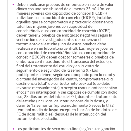
Deben realizarse pruebas de embarazo en suero de valor
clínico con una sensibilidad de al menos 25 mIU/ml en
mujeres jóvenes con capacidad de concebir (FCCBP)/
individuos con capacidad de concebir (IOCBP), incluidos
aquellos que se comprometan a practicar la abstinencia
total. Las mujeres jóvenes con capacidad de
concebir/individuos con capacidad de concebir (IOCBP)
deben tener 2 pruebas de embarazo negativas según la
verificación del investigador antes de comenzar el
tratamiento del estudio (una de estas pruebas debe
realizarse en un laboratorio central). Las mujeres jóvenes
con capacidad de concebir/ /individuos con capacidad de
concebir (IOCBP) deben aceptar someterse a pruebas de
embarazo continuas durante el transcurso del estudio, al
final del tratamiento del estudio y en la visita de
seguimiento de seguridad de la semana 9. - Las
participantes deben, según sea apropiado para la edad y
a criterio del investigador del centro, comprometerse a la
abstinencia total* de contacto heterosexual (que debe
revisarse mensualmente) o aceptar usar un anticonceptivo
eficaz** sin interrupción, y ser capaces de cumplir con dicho
uso, 28 días antes del inicio del PEI, durante el tratamiento
del estudio (incluidas las interrupciones de la dosis), y
durante 12 semanas (aproximadamente 5 veces la t1/2
terminal media de luspatercept en función de los datos de
FC de dosis múltiples) después de la interrupción del
tratamiento del estudio.
Los participantes de sexo masculino (según su asignación