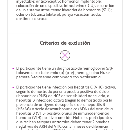
inyectable; anticonceptivo hormonal implantable;
colocación de un dispositivo intrauterino (DIU); colocación
de un sistema intrauterino liberador de hormonas (SIU);
oclusión tubárica bilateral; pareja vasectomizada;
abstinencia sexual.
Criterios de exclusión
El participante tiene un diagnóstico de hemoglobina S/β-
talasemia o α-talasemia (α) (p. ej., hemoglobina H); se
permite β-talasemia combinada con α-talasemia.
El participante tiene infección por hepatitis C (VHC) activa,
según lo demostrado por una prueba positiva de ácido
ribonucleico (RNS) de HCF de sensibilidad adecuada, o
hepatitis B infecciosa activa (según lo demostrado por la
presencia de antígeno de superficie de la hepatitis B
(HBsAG) o ácido desoxirribonucleico (ADN) del virus de la
hepatitis B (VHB) positivo, o virus de inmunodeficiencia
humana (VIH) positivo conocido. Nota: los participantes
que reciben terapias antivirales deben tener 2 pruebas
negativas de ARN del VHC con 3 meses de diferencia