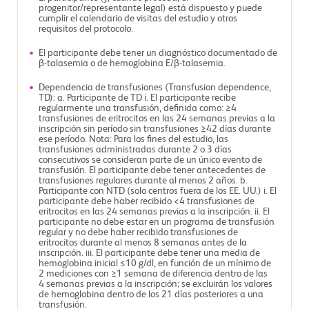
progenitor/representante legal) está dispuesto y puede
cumplir el calendario de visitas del estudio y otros
requisitos del protocolo.
El participante debe tener un diagnóstico documentado de
β-talasemia o de hemoglobina E/β-talasemia.
Dependencia de transfusiones (Transfusion dependence,
TD): a. Participante de TD i. El participante recibe
regularmente una transfusión, definida como: ≥4
transfusiones de eritrocitos en las 24 semanas previas a la
inscripción sin período sin transfusiones ≥42 días durante
ese período. Nota: Para los fines del estudio, las
transfusiones administradas durante 2 o 3 días
consecutivos se consideran parte de un único evento de
transfusión. El participante debe tener antecedentes de
transfusiones regulares durante al menos 2 años. b.
Participante con NTD (solo centros fuera de los EE. UU.) i. El
participante debe haber recibido <4 transfusiones de
eritrocitos en las 24 semanas previas a la inscripción. ii. El
participante no debe estar en un programa de transfusión
regular y no debe haber recibido transfusiones de
eritrocitos durante al menos 8 semanas antes de la
inscripción. iii. El participante debe tener una media de
hemoglobina inicial ≤10 g/dl, en función de un mínimo de
2 mediciones con ≥1 semana de diferencia dentro de las
4 semanas previas a la inscripción; se excluirán los valores
de hemoglobina dentro de los 21 días posteriores a una
transfusión.