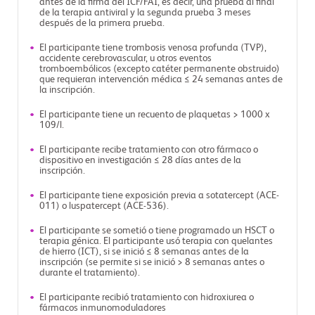
antes de la firma del ICF/FAI, es decir, una prueba al final
de la terapia antiviral y la segunda prueba 3 meses
después de la primera prueba.
El participante tiene trombosis venosa profunda (TVP),
accidente cerebrovascular, u otros eventos
tromboembólicos (excepto catéter permanente obstruido)
que requieran intervención médica ≤ 24 semanas antes de
la inscripción.
El participante tiene un recuento de plaquetas > 1000 x
109/l.
El participante recibe tratamiento con otro fármaco o
dispositivo en investigación ≤ 28 días antes de la
inscripción.
El participante tiene exposición previa a sotatercept (ACE-
011) o luspatercept (ACE-536).
El participante se sometió o tiene programado un HSCT o
terapia génica. El participante usó terapia con quelantes
de hierro (ICT), si se inició ≤ 8 semanas antes de la
inscripción (se permite si se inició > 8 semanas antes o
durante el tratamiento).
El participante recibió tratamiento con hidroxiurea o
fármacos inmunomoduladores