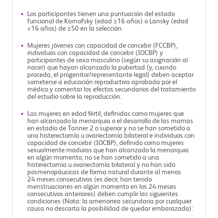
Los participantes tienen una puntuación del estado
funcional de Karnofsky (edad ≥16 años) o Lansky (edad
<16 años) de ≥50 en la selección.
Mujeres jóvenes con capacidad de concebir (FCCBP),
individuos con capacidad de concebir (IOCBP) y
participantes de sexo masculino (según su asignación al
nacer) que hayan alcanzado la pubertad (y, cuando
proceda, el progenitor/representante legal) deben aceptar
someterse a educación reproductiva aprobada por el
médico y comentar los efectos secundarios del tratamiento
del estudio sobre la reproducción.
Las mujeres en edad fértil, definidas como mujeres que
han alcanzado la menarquia o el desarrollo de las mamas
en estadio de Tanner 2 o superior y no se han sometido a
una histerectomía u ovariectomía bilateral e individuos con
capacidad de concebir (IOCBP), definido como mujeres
sexualmente maduras que han alcanzado la menarquia
en algún momento, no se han sometido a una
histerectomía u ovariectomía bilateral y no han sido
posmenopáusicas de forma natural durante al menos
24 meses consecutivos (es decir, han tenido
menstruaciones en algún momento en los 24 meses
consecutivos anteriores) deben cumplir las siguientes
condiciones (Nota: la amenorrea secundaria por cualquier
causa no descarta la posibilidad de quedar embarazada):