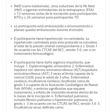
IMiD (como talidomida), otros inductores de la Hb fetal
(HbF) o agentes estimulantes de la eritropoyesis (ESA)
≤ 12 semanas antes de la inscripción para participantes
NTD y ≤ 24 semanas para participantes TD .
La participante está embarazada o amamantando o
planea quedar embarazada durante el estudio.
El participante tiene hipertensión no controlada. La
hipertensión controlada para este protocolo se considera :
el valor de la presión arterial correspondiente a ≤ Grado 1
de acuerdo con los CTCAE del NCI , versión 5.0, con o sin
tratamiento farmacológico.
El participante tiene daño orgánico importante, que
incluye: 1. Esplenomegalia sintomática 2. Enfermedad
hepática con alanina aminotransferasa (ALT)/aspartato
aminotransferasa (AST) 3 veces el límite superior de lo
normal (ULN) para la edad de 3 años. Enfermedad
cardíaca, insuficiencia cardíaca clasificada como de
grado 3 o superior de la Asociación Cardiológica de Nueva
York (NYHA), o arritmia significativa que requiere
tratamiento, o infarto de miocardio reciente dentro de los
6 meses de la inscripción 4. Enfermedad pulmonar,
incluida fibrosis pulmonar o hipertensión pulmonar de
grado ≥ 3 de acuerdo con los CTCAE del NCI, versión 5.0. 5.
Insuficiencia renal, definida como: