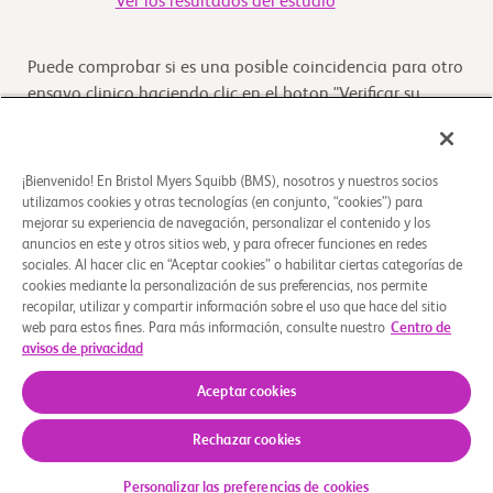
Ver los resultados del estudio
Puede comprobar si es una posible coincidencia para otro
ensayo clinico haciendo clic en el boton "Verificar su
Elegibilidad"
Verifique su elegibilidad
¡Bienvenido! En Bristol Myers Squibb (BMS), nosotros y nuestros socios
utilizamos cookies y otras tecnologías (en conjunto, “cookies”) para
mejorar su experiencia de navegación, personalizar el contenido y los
anuncios en este y otros sitios web, y para ofrecer funciones en redes
Descripción general
sociales. Al hacer clic en “Aceptar cookies” o habilitar ciertas categorías de
cookies mediante la personalización de sus preferencias, nos permite
recopilar, utilizar y compartir información sobre el uso que hace del sitio
Se trata de un estudio en fase I, abierto, aleatorizado, de
web para estos fines. Para más información, consulte nuestro
Centro de
grupos paralelos y de dosis única. Se inscribirá y
avisos de privacidad
aleatorizará a aproximadamente 56 parti
...
Leer más
Aceptar cookies
Rechazar cookies
Quiénes somos
Grupos de apoyo
Aviso legal
Política de privacidad
Preferencias de cookies
Personalizar las preferencias de cookies
© 2026 Bristol-Myers Squibb Company