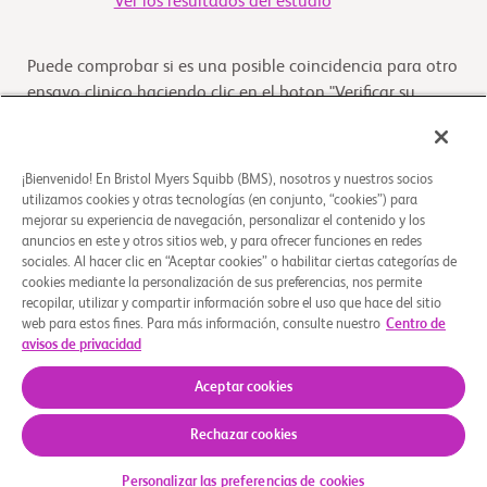
Ver los resultados del estudio
Puede comprobar si es una posible coincidencia para otro
ensayo clinico haciendo clic en el boton "Verificar su
Elegibilidad"
Verifique su elegibilidad
¡Bienvenido! En Bristol Myers Squibb (BMS), nosotros y nuestros socios
utilizamos cookies y otras tecnologías (en conjunto, “cookies”) para
mejorar su experiencia de navegación, personalizar el contenido y los
anuncios en este y otros sitios web, y para ofrecer funciones en redes
Descripción general
sociales. Al hacer clic en “Aceptar cookies” o habilitar ciertas categorías de
cookies mediante la personalización de sus preferencias, nos permite
recopilar, utilizar y compartir información sobre el uso que hace del sitio
The purpose of this study is to provide real-world data
web para estos fines. Para más información, consulte nuestro
Centro de
useful to address the factors associated to the
avisos de privacidad
administration of oral anticoagulants in
...
Leer más
Aceptar cookies
Rechazar cookies
Quiénes somos
Grupos de apoyo
Aviso legal
Política de privacidad
Preferencias de cookies
Personalizar las preferencias de cookies
© 2026 Bristol-Myers Squibb Company