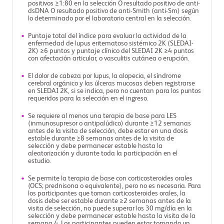
positivos ≥1:80 en la selección O resultado positivo de anti-
dsDNA O resultado positivo de anti-Smith (anti-Sm) según
lo determinado por el laboratorio central en la selección.
Puntaje total del índice para evaluar la actividad de la
enfermedad de lupus eritematoso sistémico 2K (SLEDAI-
2K) ≥6 puntos y puntaje clínico del SLEDAI 2K ≥4 puntos
con afectación articular, o vasculitis cutánea o erupción.
El dolor de cabeza por lupus, la alopecia, el síndrome
cerebral orgánico y las úlceras mucosas deben registrarse
en SLEDAI 2K, si se indica, pero no cuentan para los puntos
requeridos para la selección en el ingreso.
Se requiere al menos una terapia de base para LES
(inmunosupresor o antipalúdico) durante ≥12 semanas
antes de la visita de selección, debe estar en una dosis
estable durante ≥8 semanas antes de la visita de
selección y debe permanecer estable hasta la
aleatorización y durante toda la participación en el
estudio.
Se permite la terapia de base con corticosteroides orales
(OCS; prednisona o equivalente), pero no es necesaria. Para
los participantes que toman corticosteroides orales, la
dosis debe ser estable durante ≥2 semanas antes de la
visita de selección, no puede superar los 30 mg/día en la
selección y debe permanecer estable hasta la visita de la
semana 4. Los participantes pueden estar tomando un