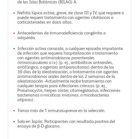
de las Islas Británicas (BILAG) A.
Nefritis lúpica activa, grave, de clase III y IV, que requiere o
puede requerir tratamiento con agentes citotóxicos o
corticosteroides en dosis altas.
Antecedentes de inmunodeficiencia congénita o
adquirida.
Infección activa conocida, o cualquier episodio importante
de infección que requiera hospitalización o tratamiento
con agentes antimicrobianos parenterales
(intramusculares o i.v.) (p. ej., antibióticos antivirales,
antifúngico, o agentes antiparasitarios) dentro de los
30 días de la aleatorización, o tratamiento con agentes
antimicrobianos orales dentro de las 2 semanas de la
aleatorización -Actualmente recibir tratamiento con
cualquier terapia para infecciones crónicas (p. ej.,
Pneumocystis, herpes zóster, citomegalovirus, infecciones
bacterianas o micóticas invasivas; o micobacterias
atípicas).
Tomar más de 1 inmunosupresor en la selección.
Solo en Japón: Participantes con resultado positivo del
ensayo de β-D-glucano.