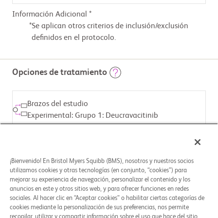
Información Adicional *
Se aplican otros criterios de inclusión/exclusión
definidos en el protocolo.
Opciones de tratamiento
Brazos del estudio
Experimental: Grupo 1: Deucravacitinib
INTERVENCIÓN ASIGNADA
Fármaco: Deucravacitinib
¡Bienvenido! En Bristol Myers Squibb (BMS), nosotros y nuestros socios
utilizamos cookies y otras tecnologías (en conjunto, “cookies”) para
mejorar su experiencia de navegación, personalizar el contenido y los
Brazos del estudio
anuncios en este y otros sitios web, y para ofrecer funciones en redes
Comparador de placebo: Grupo 2: Placebo
sociales. Al hacer clic en “Aceptar cookies” o habilitar ciertas categorías de
cookies mediante la personalización de sus preferencias, nos permite
recopilar, utilizar y compartir información sobre el uso que hace del sitio