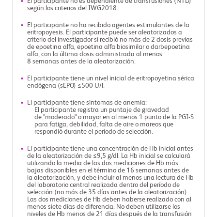
El participante no es dependiente de transfusiones (NTD)
según los criterios del IWG2018.
El participante no ha recibido agentes estimulantes de la
eritropoyesis. El participante puede ser aleatorizados a
criterio del investigador si recibió no más de 2 dosis previas
de epoetina alfa, epoetina alfa biosimilar o darbepoetina
alfa, con la última dosis administrada al menos
8 semanas antes de la aleatorización.
El participante tiene un nivel inicial de eritropoyetina sérica
endógena (sEPO) ≤500 U/l.
El participante tiene síntomas de anemia:
El participante registra un puntaje de gravedad
de "moderado" o mayor en al menos 1 punto de la PGI-S
para fatiga, debilidad, falta de aire o mareos que
respondió durante el período de selección.
El participante tiene una concentración de Hb inicial antes
de la aleatorización de ≤9,5 g/dl. La Hb inicial se calculará
utilizando la media de las dos mediciones de Hb más
bajas disponibles en el término de 16 semanas antes de
la aleatorización, y debe incluir al menos una lectura de Hb
del laboratorio central realizada dentro del período de
selección (no más de 35 días antes de la aleatorización).
Las dos mediciones de Hb deben haberse realizado con al
menos siete días de diferencia. No deben utilizarse los
niveles de Hb menos de 21 días después de la transfusión