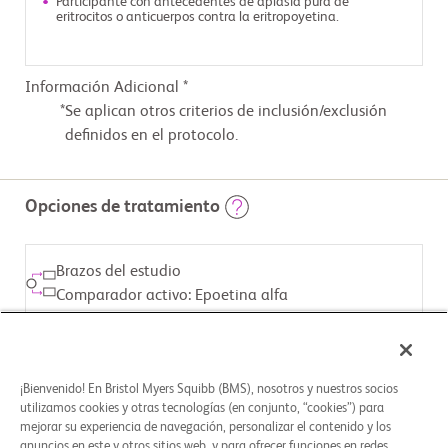
Participante con antecedentes de aplasia pura de
eritrocitos o anticuerpos contra la eritropoyetina.
Información Adicional *
Se aplican otros criterios de inclusión/exclusión
definidos en el protocolo.
Opciones de tratamiento
Brazos del estudio
Comparador activo: Epoetina alfa
INTERVENCIÓN ASIGNADA
Biológico: Epoetina alfa
¡Bienvenido! En Bristol Myers Squibb (BMS), nosotros y nuestros socios
utilizamos cookies y otras tecnologías (en conjunto, “cookies”) para
mejorar su experiencia de navegación, personalizar el contenido y los
Brazos del estudio
anuncios en este y otros sitios web, y para ofrecer funciones en redes