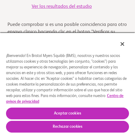
Ver los resultados del estudio
Puede comprobar si es una posible coincidencia para otro
ensayo clinico haciendo clic en el boton "Verificar su
Elegibilidad"
Verifique su elegibilidad
¡Bienvenido! En Bristol Myers Squibb (BMS), nosotros y nuestros socios
utilizamos cookies y otras tecnologías (en conjunto, “cookies”) para
mejorar su experiencia de navegación, personalizar el contenido y los
anuncios en este y otros sitios web, y para ofrecer funciones en redes
Descripción general
sociales. Al hacer clic en “Aceptar cookies” o habilitar ciertas categorías de
cookies mediante la personalización de sus preferencias, nos permite
recopilar, utilizar y compartir información sobre el uso que hace del sitio
El objetivo de este estudio es evaluar la biodisponibilidad
web para estos fines. Para más información, consulte nuestro
Centro de
relativa de la cápsula abierta de 5 mg de mavacamtén
avisos de privacidad
administrada por sonda nasogástrica e
...
Leer más
Aceptar cookies
Rechazar cookies
Quiénes somos
Grupos de apoyo
Aviso legal
Política de privacidad
Preferencias de cookies