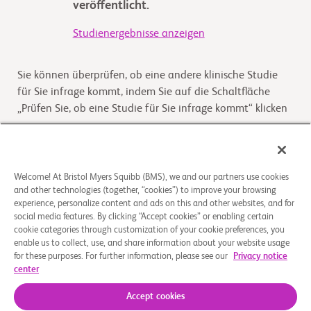
veröffentlicht.
Studienergebnisse anzeigen
Sie können überprüfen, ob eine andere klinische Studie
für Sie infrage kommt, indem Sie auf die Schaltfläche
„Prüfen Sie, ob eine Studie für Sie infrage kommt“ klicken
Kommt die Studie für Sie infrage
Welcome! At Bristol Myers Squibb (BMS), we and our partners use cookies
and other technologies (together, “cookies”) to improve your browsing
Überblick
experience, personalize content and ads on this and other websites, and for
social media features. By clicking “Accept cookies” or enabling certain
Das Ziel dieser Studie ist, zu untersuchen, welche der
cookie categories through customization of your cookie preferences, you
enable us to collect, use, and share information about your website usage
Kombinationen (Nivolumab plus entweder Rucaparib,
for these purposes. For further information, please see our
Privacy notice
Docetaxel oder Enzalutamid) bei der Behandlung des
center
kast
...
Read More
Accept cookies