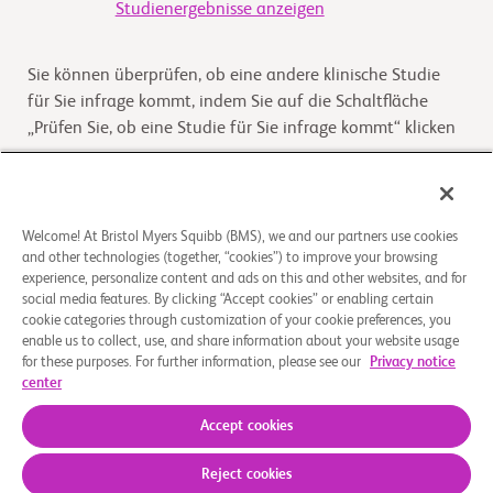
Studienergebnisse anzeigen
Sie können überprüfen, ob eine andere klinische Studie
für Sie infrage kommt, indem Sie auf die Schaltfläche
„Prüfen Sie, ob eine Studie für Sie infrage kommt“ klicken
Kommt die Studie für Sie infrage
Welcome! At Bristol Myers Squibb (BMS), we and our partners use cookies
and other technologies (together, “cookies”) to improve your browsing
Überblick
experience, personalize content and ads on this and other websites, and for
social media features. By clicking “Accept cookies” or enabling certain
Ziel dieser Studie ist es, festzustellen, ob BMS-986249
cookie categories through customization of your cookie preferences, you
enable us to collect, use, and share information about your website usage
sowohl einzeln als auch in Kombination mit Nivolumab
for these purposes. For further information, please see our
Privacy notice
bei der Behandlung von fortgeschrittenen soli
...
Read
center
More
Accept cookies
Reject cookies
Über uns
Rechtliche Hinweise
Datenschutzbestimmungen
Impressum
Cookie-Einstellungen