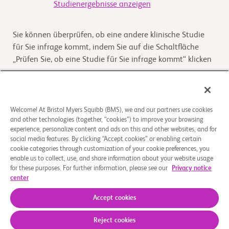
Studienergebnisse anzeigen
Sie können überprüfen, ob eine andere klinische Studie
für Sie infrage kommt, indem Sie auf die Schaltfläche
„Prüfen Sie, ob eine Studie für Sie infrage kommt“ klicken
Kommt die Studie für Sie infrage
Welcome! At Bristol Myers Squibb (BMS), we and our partners use cookies
and other technologies (together, “cookies”) to improve your browsing
Überblick
experience, personalize content and ads on this and other websites, and for
social media features. By clicking “Accept cookies” or enabling certain
Dies ist eine Verlängerungsstudie zur Beurteilung der
cookie categories through customization of your cookie preferences, you
enable us to collect, use, and share information about your website usage
Sicherheit und Wirksamkeit von Ozanimod bei
for these purposes. For further information, please see our
Privacy notice
Teilnehmern mit mittelschwerem bis schwerem aktivem
center
Morbus Cr
...
Read More
Accept cookies
Reject cookies
Über uns
Rechtliche Hinweise
Datenschutzbestimmungen
Impressum
Cookie-Einstellungen