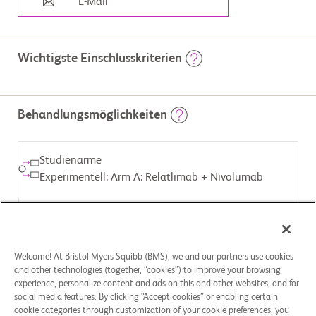
E-Mail
Wichtigste Einschlusskriterien
                        Nähere Informationen zur Teilnahme an klinischen 
Studien von Bristol Myers Squibb finden Sie unter 
Behandlungsmöglichkeiten
www.BMSStudyConnect.com

Einschlusskriterien:

Studienarme
Bei den Teilnehmern muss ein histologisch bestätigtes Melanom in 
Stadium III (inoperabel) oder Stadium IV, gemäß AJCC-
Experimentell: Arm A: Relatlimab + Nivolumab
Stadieneinteilung vorliegen

Teilnehmer dürfen keine vorherige systemische Krebstherapie für 
ein inoperables oder metastatisches Melanom durchlaufen haben

Es muss Tumorgewebe aus einem inoperablen oder metastatischen 
ZUGEWIESENE BEHANDLUNG
Tumor für Biomarkeranalysen entnommen werden.

Biologika: Relatlimab, Nivolumab
Ausschlusskriterien:

Welcome! At Bristol Myers Squibb (BMS), we and our partners use cookies
Teilnehmer dürfen keine aktiven Gehirn- oder leptomeningeale 
Metastasen haben

and other technologies (together, “cookies”) to improve your browsing
Teilnehmer dürfen keine Augenmelanome haben

Studienarme
experience, personalize content and ads on this and other websites, and for
Teilnehmer dürfen keine aktive, bekannte oder vermutete 
Experimentell: Arm B: Nivolumab
social media features. By clicking “Accept cookies” or enabling certain
Autoimmunerkrankung haben.

cookie categories through customization of your cookie preferences, you
Es können weitere im Prüfplan festgelegte Ein- und 