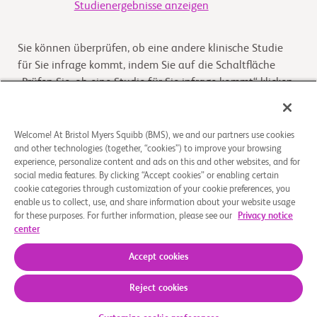
Studienergebnisse anzeigen
Sie können überprüfen, ob eine andere klinische Studie
für Sie infrage kommt, indem Sie auf die Schaltfläche
„Prüfen Sie, ob eine Studie für Sie infrage kommt“ klicken
Kommt die Studie für Sie infrage
Welcome! At Bristol Myers Squibb (BMS), we and our partners use cookies
and other technologies (together, “cookies”) to improve your browsing
experience, personalize content and ads on this and other websites, and for
Überblick
social media features. By clicking “Accept cookies” or enabling certain
cookie categories through customization of your cookie preferences, you
enable us to collect, use, and share information about your website usage
The purpose of this study is to investigate the effects of
for these purposes. For further information, please see our
Privacy notice
experimental medication BMS-986165 in healthy male
center
participants.
Accept cookies
Reject cookies
Über uns
Rechtliche Hinweise
Datenschutzbestimmungen
Impressum
Cookie-Einstellungen