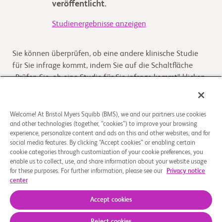
veröffentlicht.
Studienergebnisse anzeigen
Sie können überprüfen, ob eine andere klinische Studie
für Sie infrage kommt, indem Sie auf die Schaltfläche
„Prüfen Sie, ob eine Studie für Sie infrage kommt“ klicken
Kommt die Studie für Sie infrage
Welcome! At Bristol Myers Squibb (BMS), we and our partners use cookies
and other technologies (together, “cookies”) to improve your browsing
experience, personalize content and ads on this and other websites, and for
Überblick
social media features. By clicking “Accept cookies” or enabling certain
cookie categories through customization of your cookie preferences, you
enable us to collect, use, and share information about your website usage
CC-90011-SCLC-001 is a multicenter, Phase 1b, open-label,
for these purposes. For further information, please see our
Privacy notice
dose finding study to assess the safety, tolerability, and
center
preliminary efficacy of CC-90011 give
...
Read More
Accept cookies
Reject cookies