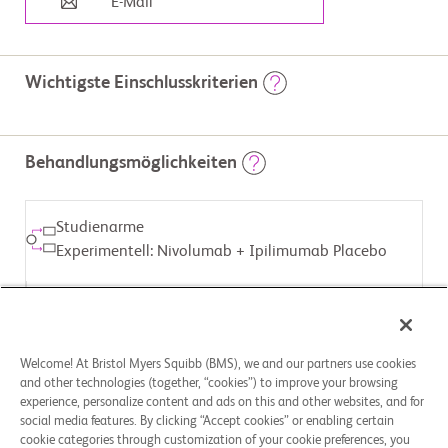
E-Mail
Wichtigste Einschlusskriterien
                        Für weitere Informationen zur Teilnahme an klinischen 
Studien von Bristol Myers Squibb besuchen Sie bitte die Website 
Behandlungsmöglichkeiten
www.BMSStudyConnect.com 

Einschlusskriterien: 

- Histologisch bestätigtes Nierenkarzinom mit klarzelligen 
Studienarme
Veränderungen einschließlich Teilnehmer, die unter Umständen 
auch sarkomatoide Merkmale aufweisen. 

Experimentell: Nivolumab + Ipilimumab Placebo
- Fortgeschrittenes (nicht zugänglich für kurative Chirurgie oder 
Strahlentherapie) Nierenzellkarzinom (renal cell carcinoma, RCC) 
oder metastasierendes RCC (mRCC). 

- Mittels CT oder MRT gemäß RECIST 1.1.

ZUGEWIESENE BEHANDLUNG
-Kriterien messbare Erkrankung. 

Sonstiges: Ipilimumab Placebo
- Keine frühere systemische Therapie für RCC 

- Intermediäres oder ungünstiges Risikoprofil gemäß dem 
Welcome! At Bristol Myers Squibb (BMS), we and our partners use cookies
International Metastatic RCC Database Consortium (IMDC). 

and other technologies (together, “cookies”) to improve your browsing
Ausschlusskriterien: 

Studienarme
experience, personalize content and ads on this and other websites, and for
- Aktive Metastasen des zentralen Nervensystems (ZNS). 

Experimentell: Nivolumab + Ipilimumab
social media features. By clicking “Accept cookies” or enabling certain
- Aktive, bekannte oder vermutete Autoimmunerkrankung. Eine 
cookie categories through customization of your cookie preferences, you
frühere Behandlung mit Anti-PD-1-, Anti-PD-L1-, Anti-PD-L2-, Anti-