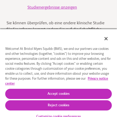
Studienergebnisse anzeigen
Sie können überprüfen, ob eine andere klinische Studie
für Sie infrage kommt, indem Sie auf die Schaltfläche
„Prüfen Sie, ob eine Studie für Sie infrage kommt“ klicken
Welcome! At Bristol Myers Squibb (BMS), we and our partners use cookies
Kommt die Studie für Sie infrage
and other technologies (together, “cookies”) to improve your browsing
experience, personalize content and ads on this and other websites, and for
social media features. By clicking “Accept cookies” or enabling certain
Überblick
cookie categories through customization of your cookie preferences, you
enable us to collect, use, and share information about your website usage
for these purposes. For further information, please see our
Privacy notice
The purpose of this study is to investigate BMS-986165 in
center
participants with different levels of liver function.
Accept cookies
Reject cookies
Über uns
Rechtliche Hinweise
Datenschutzbestimmungen
Impressum
Cookie-Einstellungen
Customize cookie preferences
© 2026 Bristol-Myers Squibb Company