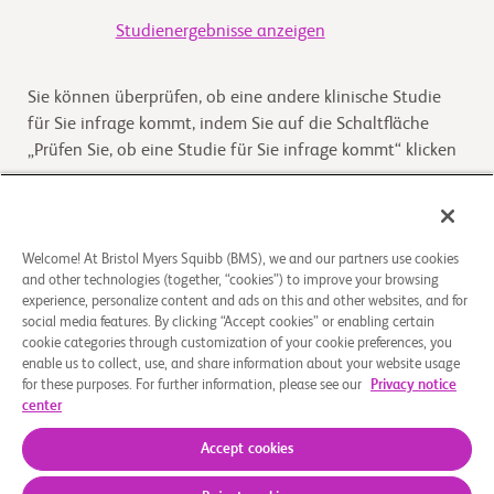
Studienergebnisse anzeigen
Sie können überprüfen, ob eine andere klinische Studie
für Sie infrage kommt, indem Sie auf die Schaltfläche
„Prüfen Sie, ob eine Studie für Sie infrage kommt“ klicken
Kommt die Studie für Sie infrage
Welcome! At Bristol Myers Squibb (BMS), we and our partners use cookies
and other technologies (together, “cookies”) to improve your browsing
Überblick
experience, personalize content and ads on this and other websites, and for
social media features. By clicking “Accept cookies” or enabling certain
The purpose of this study is to determine whether BMS-
cookie categories through customization of your cookie preferences, you
enable us to collect, use, and share information about your website usage
986288 both by itself and in combination with
for these purposes. For further information, please see our
Privacy notice
Nivolumab is safe and tolerable in the treatment of
center
se
...
Read More
Accept cookies