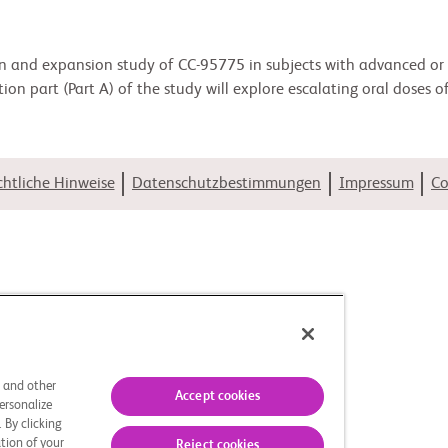
n and expansion study of CC-95775 in subjects with advanced or u
on part (Part A) of the study will explore escalating oral dose
htliche Hinweise
Datenschutzbestimmungen
Impressum
Co
s and other
Accept cookies
ersonalize
 By clicking
tion of your
Reject cookies