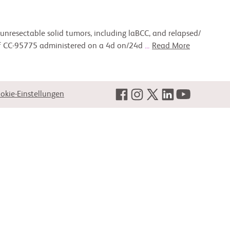
nresectable solid tumors, including laBCC, and relapsed/
s of CC-95775 administered on a 4d on/24d
...
Read More
okie-Einstellungen