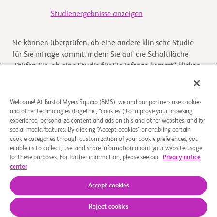
Studienergebnisse anzeigen
Sie können überprüfen, ob eine andere klinische Studie
für Sie infrage kommt, indem Sie auf die Schaltfläche
„Prüfen Sie, ob eine Studie für Sie infrage kommt“ klicken
Kommt die Studie für Sie infrage
Welcome! At Bristol Myers Squibb (BMS), we and our partners use cookies
and other technologies (together, “cookies”) to improve your browsing
experience, personalize content and ads on this and other websites, and for
Überblick
social media features. By clicking “Accept cookies” or enabling certain
cookie categories through customization of your cookie preferences, you
enable us to collect, use, and share information about your website usage
The purpose of this study is to assess the way the body
for these purposes. For further information, please see our
Privacy notice
absorbs, distributes, breaks down and eliminates
center
radioactive BMS-986856 in healthy males.
Accept cookies
Reject cookies
Über uns
Rechtliche Hinweise
Datenschutzbestimmungen
Impressum
Cookie-Einstellungen