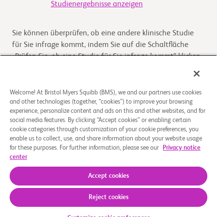
Studienergebnisse anzeigen
Sie können überprüfen, ob eine andere klinische Studie
für Sie infrage kommt, indem Sie auf die Schaltfläche
„Prüfen Sie, ob eine Studie für Sie infrage kommt“ klicken
Kommt die Studie für Sie infrage
Welcome! At Bristol Myers Squibb (BMS), we and our partners use cookies
and other technologies (together, “cookies”) to improve your browsing
experience, personalize content and ads on this and other websites, and for
Überblick
social media features. By clicking “Accept cookies” or enabling certain
cookie categories through customization of your cookie preferences, you
enable us to collect, use, and share information about your website usage
The purpose of this Phase 1 study is to evaluate the
for these purposes. For further information, please see our
Privacy notice
safety and tolerability of CC-96673 in adult participants
center
with Relapsed or Refractory Non-Hodgkin's L
...
Read More
Accept cookies
Reject cookies
Über uns
Rechtliche Hinweise
Datenschutzbestimmungen
Impressum
Cookie-Einstellungen