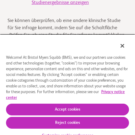
Studienergebnisse anzeigen
Sie können überprüfen, ob eine andere klinische Studie
für Sie infrage kommt, indem Sie auf die Schaltfläche
„Prüfen Sie, ob eine Studie für Sie infrage kommt“ klicken
Kommt die Studie für Sie infrage
Welcome! At Bristol Myers Squibb (BMS), we and our partners use cookies
and other technologies (together, “cookies”) to improve your browsing
experience, personalize content and ads on this and other websites, and for
Überblick
social media features. By clicking “Accept cookies” or enabling certain
cookie categories through customization of your cookie preferences, you
enable us to collect, use, and share information about your website usage
A Phase I, First-in-Human, Open-Label, Dose Escalation
for these purposes. For further information, please see our
Privacy notice
and Expansion Study of LM-302 in Patients with
center
CLDN18.2-Positive Advanced Solid Tumors
Accept cookies
Reject cookies
Über uns
Rechtliche Hinweise
Datenschutzbestimmungen
Impressum
Cookie-Einstellungen