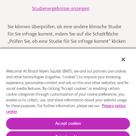
Studienergebnisse anzeigen
Sie können überprüfen, ob eine andere klinische Studie
für Sie infrage kommt, indem Sie auf die Schaltfläche
„Prüfen Sie, ob eine Studie für Sie infrage kommt“ klicken
Kommt die Studie für Sie infrage
Welcome! At Bristol Myers Squibb (BMS), we and our partners use cookies
and other technologies (together, “cookies”) to improve your browsing
Überblick
experience, personalize content and ads on this and other websites, and for
social media features. By clicking “Accept cookies” or enabling certain
The purpose of this study is to assess the safety and
cookie categories through customization of your cookie preferences, you
enable us to collect, use, and share information about your website usage
tolerability of BMS-986406 administered alone and in
for these purposes. For further information, please see our
Privacy notice
combination with nivolumab in participants with
...
Read
center
More
Accept cookies