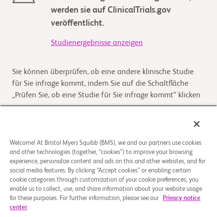
werden sie auf ClinicalTrials.gov
veröffentlicht.
Studienergebnisse anzeigen
Sie können überprüfen, ob eine andere klinische Studie
für Sie infrage kommt, indem Sie auf die Schaltfläche
„Prüfen Sie, ob eine Studie für Sie infrage kommt“ klicken
Kommt die Studie für Sie infrage
Welcome! At Bristol Myers Squibb (BMS), we and our partners use cookies
and other technologies (together, “cookies”) to improve your browsing
Überblick
experience, personalize content and ads on this and other websites, and for
social media features. By clicking “Accept cookies” or enabling certain
Das Ziel dieser Studie ist die Beurteilung der Wirksamkeit,
cookie categories through customization of your cookie preferences, you
enable us to collect, use, and share information about your website usage
Sicherheit, Arzneimittelspiegel und der
for these purposes. For further information, please see our
Privacy notice
Arzneimittelwirkung von Ozanimod bei Kindern und
center
Jugendlic
...
Read More