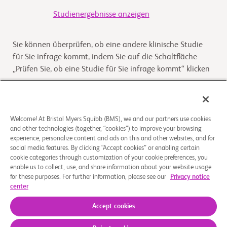
Studienergebnisse anzeigen
Sie können überprüfen, ob eine andere klinische Studie
für Sie infrage kommt, indem Sie auf die Schaltfläche
„Prüfen Sie, ob eine Studie für Sie infrage kommt“ klicken
Kommt die Studie für Sie infrage
Welcome! At Bristol Myers Squibb (BMS), we and our partners use cookies
and other technologies (together, “cookies”) to improve your browsing
Überblick
experience, personalize content and ads on this and other websites, and for
social media features. By clicking “Accept cookies” or enabling certain
Das Ziel dieser Studie ist es, die Wirksamkeit und
cookie categories through customization of your cookie preferences, you
enable us to collect, use, and share information about your website usage
Sicherheit von Deucravacitinib im Vergleich zu einem
for these purposes. For further information, please see our
Privacy notice
Placebo bei Teilnehmern mit mittelschwerer bis sch
...
Read
center
More
Accept cookies