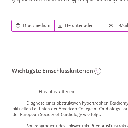
symptomatischer obstruktiver hypertropher Kardiomyopathie
Druckmedium
Herunterladen
E-Mai
Wichtigste Einschlusskriterien
                        Einschlusskriterien:

          – Diagnose einer obstruktiven hypertrophen Kardiomyopathie (oHCM) gemäß den

 aktuellen Leitlinien der American College of Cardiology Foundation/American Heart Association und

 der European Society of Cardiology wie folgt:

          – Spitzengradient des linksventrikulären Ausflusstrakts (LVOT) ≥ 30 mmHg und ≥ 50 mmHg nach
