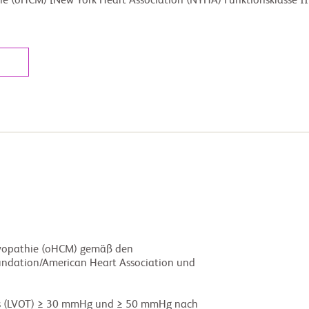
 (oHCM) [New York Heart Association (NYHA) Funktionsklasse II o
l