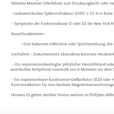
 Valsalva-Manöver ((Verfahren zum Druckausgleich) oder nach körperlicher Betätigung

 – Linksventrikuläre Ejektionsfraktion (LVEF) ≥ 55 % in Ruhe

 – Symptome der Funktionsklasse II oder III der New York Heart Association (NYHA)

 Ausschlusskriterien:

          – Eine bekannte infiltrative oder Speicherstörung, die eine kardiale Hypertrophie verursacht, die oHCM

 nachahmt – Dokumentierte obstruktive koronare Herzkrankheit oder Vorgeschickte eines Myokardinfarkts

  – Ein reanimationsbedingter plötzlicher Herzstillstand oder eine lebensbedrohliche 

ventrikuläre Arrhythmie innerhalb von 6 Monaten vor dem S
 – Ein implantierbarer Kardioverter-Defibrillator (ICD) oder Herzschrittmacher, oder eine andere

 Kontraindikation für eine kardiale Magnetresonanztomographie (CMR)

 Hinweis: Es gelten darüber hinaus weitere im Prüfplan defin