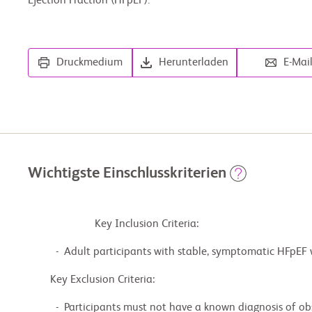
Ejection Fraction (HFpEF).
Druckmedium
Herunterladen
E-Mai
Wichtigste Einschlusskriterien
                        Key Inclusion Criteria:

          -  Adult participants with stable, symptomatic HFpEF with a normal heart pumping ability

        Key Exclusion Criteria:

          -  Participants must not have a known diagnosis of obstructive or genetic hypertrophic
