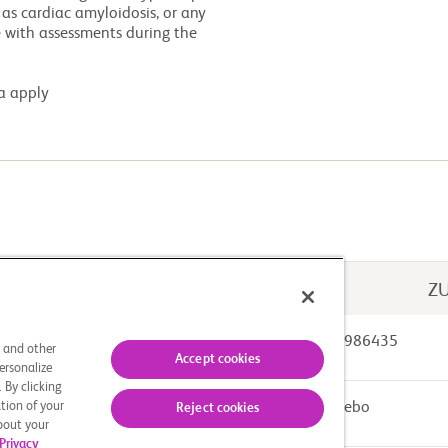
ria apply
Z
Drug: BMS-986435
s and other
Accept cookies
ersonalize
 By clicking
tion of your
Other: Placebo
Reject cookies
about your
Privacy