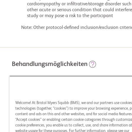
             cardiomyopathy or infiltrative/storage disorder such as cardiac amyloidosis, or any

             other acute or serious condition that could interfere with assessments during the

             study or may pose a risk to the participant

        Note: Other protocol-defined inclusion/exclusion crite
Behandlungsmöglichkeiten
STUDIENARME
Experimental: BMS-986435
Welcome! At Bristol Myers Squibb (BMS), we and our partners use cookie
technologies (together, “cookies”) to improve your browsing experience, p
content and ads on this and other websites, and for social media features.
“Accept cookies” or enabling certain cookie categories through customiza
Placebo Comparator: Placebo
cookie preferences, you enable us to collect, use, and share information 
website usage for these purposes. For further information, please see our