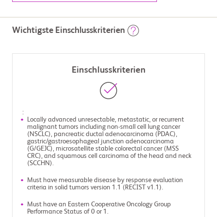
Wichtigste Einschlusskriterien
Einschlusskriterien
:
Locally advanced unresectable, metastatic, or recurrent
malignant tumors including non-small cell lung cancer
(NSCLC), pancreatic ductal adenocarcinoma (PDAC),
gastric/gastroesophageal junction adenocarcinoma
(G/GEJC), microsatellite stable colorectal cancer (MSS
CRC), and squamous cell carcinoma of the head and neck
(SCCHN).
Must have measurable disease by response evaluation
criteria in solid tumors version 1.1 (RECIST v1.1).
Must have an Eastern Cooperative Oncology Group
Performance Status of 0 or 1.