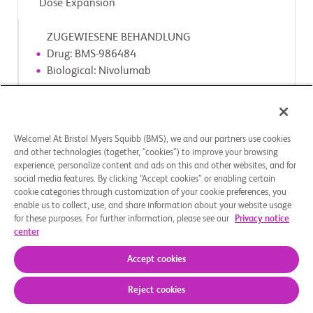
Dose Expansion
ZUGEWIESENE BEHANDLUNG
Drug: BMS-986484
Biological: Nivolumab
Studienarme
Experimental: Part 2C: BMS-986484 + Nivolumab +
Welcome! At Bristol Myers Squibb (BMS), we and our partners use cookies
Chemotherapy Dose Expansion
and other technologies (together, “cookies”) to improve your browsing
experience, personalize content and ads on this and other websites, and for
social media features. By clicking “Accept cookies” or enabling certain
ZUGEWIESENE BEHANDLUNG
cookie categories through customization of your cookie preferences, you
Drug: Oxaliplatin, Capecitabine, Fluorouracil,
enable us to collect, use, and share information about your website usage
Calcium folinate, BMS-986484
for these purposes. For further information, please see our
Privacy notice
center
Biological: Nivolumab
Accept cookies
Reject cookies
Über uns
Rechtliche Hinweise
Datenschutzbestimmungen
Impressum
Cookie-Einstellungen