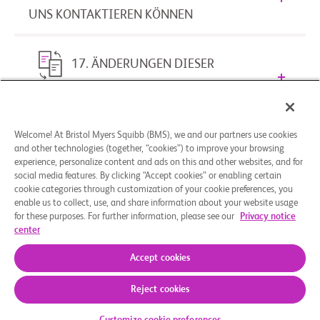
UNS KONTAKTIEREN KÖNNEN
17. ÄNDERUNGEN DIESER
DATENSCHUTZERKLÄRUNG
Welcome! At Bristol Myers Squibb (BMS), we and our partners use cookies
18. IHRE ZUSTIMMUNG ZUR
and other technologies (together, “cookies”) to improve your browsing
experience, personalize content and ads on this and other websites, and for
VERWENDUNG IHRER
social media features. By clicking “Accept cookies” or enabling certain
PERSONENBEZOGENEN DATEN IN EINER
cookie categories through customization of your cookie preferences, you
DEZENTRALISIERTEN STUDIE (DCT) VON
enable us to collect, use, and share information about your website usage
BMS
for these purposes. For further information, please see our
Privacy notice
center
Accept cookies
Reject cookies
Über uns
Rechtliche Hinweise
Datenschutzbestimmungen
Impressum
Cookie-Einstellungen
© 2026 Bristol-Myers Squibb Company