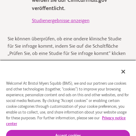
werden sie auf ClinicalTrials.gov
veröffentlicht.
Studienergebnisse anzeigen
Sie können überprüfen, ob eine andere klinische Studie
für Sie infrage kommt, indem Sie auf die Schaltfläche
„Prüfen Sie, ob eine Studie für Sie infrage kommt“ klicken
Kommt die Studie für Sie infrage
Welcome! At Bristol Myers Squibb (BMS), we and our partners use cookies
and other technologies (together, “cookies”) to improve your browsing
Überblick
experience, personalize content and ads on this and other websites, and for
social media features. By clicking “Accept cookies” or enabling certain
Eine randomisierte, offene Phase-III-Studie zu Nivolumab
cookie categories through customization of your cookie preferences, you
enable us to collect, use, and share information about your website usage
in Kombination mit Ipilimumab gegenüber Pemetrexed
for these purposes. For further information, please see our
Privacy notice
mit Cisplatin oder Carboplatin als Erstlinientherapi
...
Read
center
More
Accept cookies