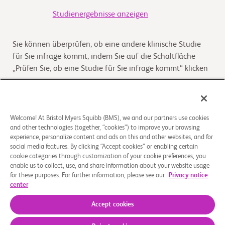
Studienergebnisse anzeigen
Sie können überprüfen, ob eine andere klinische Studie
für Sie infrage kommt, indem Sie auf die Schaltfläche
„Prüfen Sie, ob eine Studie für Sie infrage kommt“ klicken
Kommt die Studie für Sie infrage
Welcome! At Bristol Myers Squibb (BMS), we and our partners use cookies
and other technologies (together, “cookies”) to improve your browsing
Überblick
experience, personalize content and ads on this and other websites, and for
social media features. By clicking “Accept cookies” or enabling certain
The purpose of this study is to determine the safety and
cookie categories through customization of your cookie preferences, you
enable us to collect, use, and share information about your website usage
effectiveness of nivolumab plus ipilimumab or nivolumab
for these purposes. For further information, please see our
Privacy notice
plus chemotherapy compared to chemotherapy al
...
Read
center
More
Accept cookies