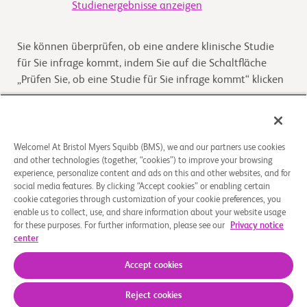
Studienergebnisse anzeigen
Sie können überprüfen, ob eine andere klinische Studie
für Sie infrage kommt, indem Sie auf die Schaltfläche
„Prüfen Sie, ob eine Studie für Sie infrage kommt“ klicken
Kommt die Studie für Sie infrage
Welcome! At Bristol Myers Squibb (BMS), we and our partners use cookies
and other technologies (together, “cookies”) to improve your browsing
Überblick
experience, personalize content and ads on this and other websites, and for
social media features. By clicking “Accept cookies” or enabling certain
Dies ist eine Verlängerungsstudie zur Beurteilung der
cookie categories through customization of your cookie preferences, you
enable us to collect, use, and share information about your website usage
Sicherheit und Wirksamkeit von Ozanimod bei
for these purposes. For further information, please see our
Privacy notice
Teilnehmern mit mittelschwerem bis schwerem aktivem
center
Morbus Cr
...
Read More
Accept cookies
Reject cookies
Über uns
Rechtliche Hinweise
Datenschutzbestimmungen
Impressum
Cookie-Einstellungen