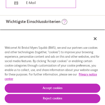
E-Mail
Wichtigste Einschlusskriterien
                        Einschlusskriterien:

Behandlungsmöglichkeiten
 Die Probanden müssen die folgenden Kriterien erfüllen, um in die 
Studie aufgenommen zu werden:

Welcome! At Bristol Myers Squibb (BMS), we and our partners use cookies
and other technologies (together, “cookies”) to improve your browsing
 1. Der Proband muss die Einwilligungserklärung (ICF) verstehen und 
Studienarme
freiwillig unterschreiben,

experience, personalize content and ads on this and other websites, and for
 bevor studienbezogene Beurteilungen/Verfahren durchgeführt 
Prüfmedikation: Verabreichung von CC-93269
social media features. By clicking “Accept cookies” or enabling certain
werden.

cookie categories through customization of your cookie preferences, you
enable us to collect, use, and share information about your website usage
 2. Der Proband (männlich oder weiblich) ist zum Zeitpunkt der 
Unterzeichnung der Einwilligungserklärung ≥ 18 Jahre alt.

ZUGEWIESENE BEHANDLUNG
for these purposes. For further information, please see our
Privacy notice
center
Medikament: CC-93269
 3. Der Proband hat ein nicht-sekretorisches multiples Myelom, 
Plasmazellleukämie, Waldenstroms

 Makroglobulinämie, POEMS (Polyneuropathie, Organomegalie, 
Accept cookies
Endokrinopathie,

 monoklonales Protein und Hautveränderungen)-Syndrom oder 
Reject cookies
Amyloidose.

Über uns
Rechtliche Hinweise
Datenschutzbestimmungen
Impressum
Cookie-Einstellungen