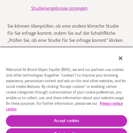
Studienergebnisse anzeigen
Sie können überprüfen, ob eine andere klinische Studie
für Sie infrage kommt, indem Sie auf die Schaltfläche
„Prüfen Sie, ob eine Studie für Sie infrage kommt“ klicken
Kommt die Studie für Sie infrage
Welcome! At Bristol Myers Squibb (BMS), we and our partners use cookies
and other technologies (together, “cookies”) to improve your browsing
Überblick
experience, personalize content and ads on this and other websites, and for
social media features. By clicking “Accept cookies” or enabling certain
Main Objective of this study is to compare the single
cookie categories through customization of your cookie preferences, you
enable us to collect, use, and share information about your website usage
intravenous (IV) infusion pharmacokinetics (PK) of BMS-
for these purposes. For further information, please see our
Privacy notice
986231 and its metabolites (BMT-284730, BMT-2
...
Read
center
More
Accept cookies