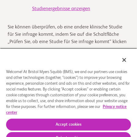
Studienergebnisse anzeigen
Sie können überprüfen, ob eine andere klinische Studie
für Sie infrage kommt, indem Sie auf die Schaltfläche
„Prüfen Sie, ob eine Studie für Sie infrage kommt“ klicken
Kommt die Studie für Sie infrage
Welcome! At Bristol Myers Squibb (BMS), we and our partners use cookies
and other technologies (together, “cookies”) to improve your browsing
Überblick
experience, personalize content and ads on this and other websites, and for
social media features. By clicking “Accept cookies” or enabling certain
Das Hauptziel der Studie ist die Charakterisierung der
cookie categories through customization of your cookie preferences, you
enable us to collect, use, and share information about your website usage
langfristigen Sicherheit und Verträglichkeit von BMS-
for these purposes. For further information, please see our
Privacy notice
986165 bei Patienten mit systemischem Lupus
center
erythem
...
Read More
Accept cookies