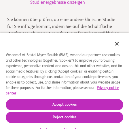
Studienergebnisse anzeigen
Sie können überprüfen, ob eine andere klinische Studie
für Sie infrage kommt, indem Sie auf die Schaltfläche
„Prüfen Sie, ob eine Studie für Sie infrage kommt“ klicken
Kommt die Studie für Sie infrage
Welcome! At Bristol Myers Squibb (BMS), we and our partners use cookies
and other technologies (together, “cookies”) to improve your browsing
experience, personalize content and ads on this and other websites, and for
Überblick
social media features. By clicking “Accept cookies” or enabling certain
cookie categories through customization of your cookie preferences, you
enable us to collect, use, and share information about your website usage
This is a single-center, open-label study to be conducted
for these purposes. For further information, please see our
Privacy notice
in healthy adult male participants. This study is designed
center
to characterize the biotransformation
...
Read More
Accept cookies
Reject cookies
Über uns
Rechtliche Hinweise
Datenschutzbestimmungen
Impressum
Cookie-Einstellungen