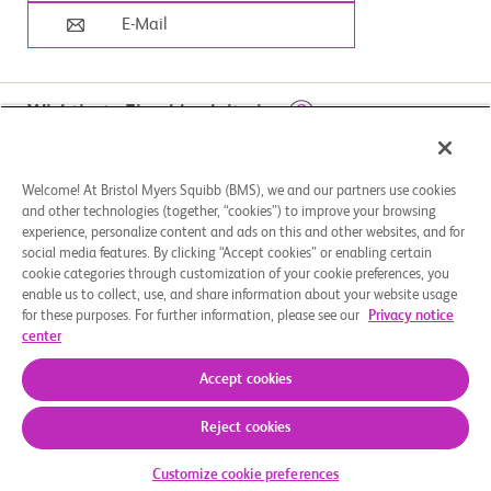
E-Mail
Wichtigste Einschlusskriterien
                        Einschlusskriterien:

Welcome! At Bristol Myers Squibb (BMS), we and our partners use cookies
Behandlungsmöglichkeiten
 – Diagnose eines nicht-kleinzelligen Lungenkarzinoms (NSCLC) der 
and other technologies (together, “cookies”) to improve your browsing
Phase IV (histologisch oder

experience, personalize content and ads on this and other websites, and for
 zytologisch bestätigtes Stadium), ohne bekannten epidermalen 
social media features. By clicking “Accept cookies” or enabling certain
Wachstumsfaktorrezeptor (Epidermal Growth Factor Receptor, 
Studienarme
cookie categories through customization of your cookie preferences, you
EGFR)-

 oder Veränderungen der anaplastische Lymphom-Kinase 
enable us to collect, use, and share information about your website usage
Kohorte 1
(Anaplastic Lymphoma Kinase, ALK) (gemäß der von der EU 
for these purposes. For further information, please see our
Privacy notice
zugelassenen Fachinformation)

center
 – Entscheidung zur Einleitung einer Erstlinienbehandlung mit 
ZUGEWIESENE BEHANDLUNG
Nivolumab plus Ipilimumab in Kombination

Accept cookies
 mit zwei Zyklen Chemotherapie zur Behandlung des NSCLC gemäß 
der deutschen

 Fachinformation wurde unabhängig von der Studie getroffen

Reject cookies
Über uns
Rechtliche Hinweise
Datenschutzbestimmungen
Impressum
Cookie-Einstellungen
 Ausschlusskriterien:

Customize cookie preferences
© 2026 Bristol-Myers Squibb Company
 – Aktuelle Primärdiagnose einer anderen Krebserkrankung als 