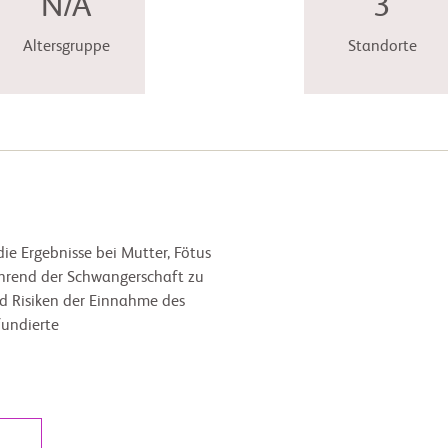
N/A
3
Altersgruppe
Standorte
ie Ergebnisse bei Mutter, Fötus
hrend der Schwangerschaft zu
nd Risiken der Einnahme des
undierte
l