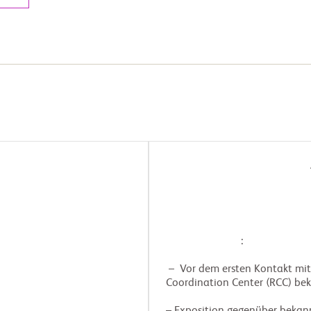
                            :

  –  Vor dem ersten Kontakt mit dem Registry

 Coordination Center (RCC) bekannte diagnostische pränatale Testergebnisse
