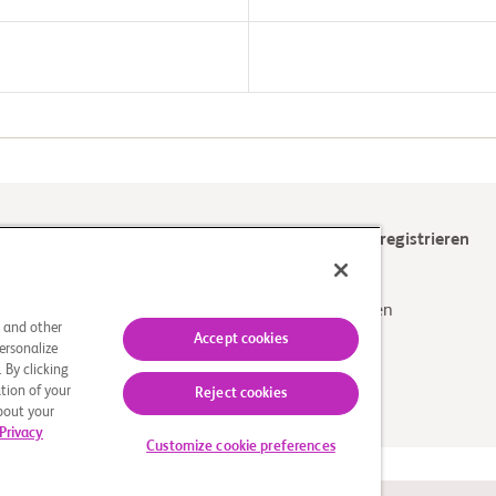
Bitte wählen Sie ein Prüfzentrum, um sich zu registrieren
2
1
Wählen Sie einen
Registrieren
s and other
Prüfzentrumsstandort
Accept cookies
ersonalize
aus
 By clicking
tion of your
Reject cookies
about your
Privacy
Customize cookie preferences