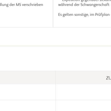
 – Exposition gegenüber bekannten Teratogenen und/oder Prüfmedikamenten 
während der Schwangerschaft

Es gelten sonstige, im Prüfplan d
Z