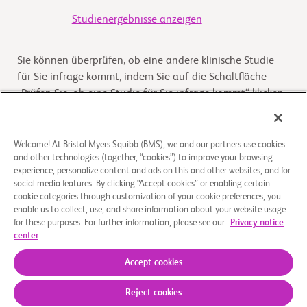
Studienergebnisse anzeigen
Sie können überprüfen, ob eine andere klinische Studie
für Sie infrage kommt, indem Sie auf die Schaltfläche
„Prüfen Sie, ob eine Studie für Sie infrage kommt“ klicken
Kommt die Studie für Sie infrage
Welcome! At Bristol Myers Squibb (BMS), we and our partners use cookies
and other technologies (together, “cookies”) to improve your browsing
experience, personalize content and ads on this and other websites, and for
Überblick
social media features. By clicking “Accept cookies” or enabling certain
cookie categories through customization of your cookie preferences, you
enable us to collect, use, and share information about your website usage
The purpose of this study is to evaluate the effect of
for these purposes. For further information, please see our
Privacy notice
deucravacitinib on quality of life (QoL) in participants
center
with plaque psoriasis in a community setti
...
Read More
Accept cookies
Reject cookies
Über uns
Rechtliche Hinweise
Datenschutzbestimmungen
Impressum
Cookie-Einstellungen