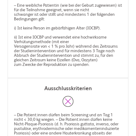
– Eine weibliche Patientin (wie bei der Geburt zugewiesen) ist 
für die Teilnahme geeignet, wenn sie nicht

schwanger ist oder stillt und mindestens 1 der folgenden 
Bedingungen gilt:

i) Ist keine Person im gebärfähigen Alter (IOCBP).

ii) Ist eine IOCBP und verwendet eine hochwirksame 
Verhütungsmethode (mit einer

Versagensrate von < 1 % pro Jahr) während des Zeitraums 
der Studienintervention und für mindestens 3 Tage nach

Abbruch der Studienintervention und stimmt zu, für den 
gleichen Zeitraum keine Eizellen (Ova, Oozyten)

zum Zwecke der Reproduktion zu spenden.

Ausschlusskriterien
– Die Patient:innen dürfen beim Screening und an Tag 1
nicht < 30,0 kg wiegen. – Die Patient:innen dürfen keine
Nicht-Plaque-Psoriasis (d. h. Psoriasis guttata, inversa, oder
pustulöse, erythrodermische oder medikamenteninduzierte
Psoriasis) oder eine andere Hauterkrankung abseits der