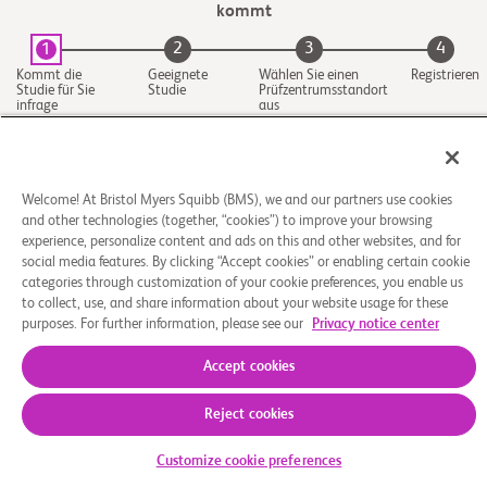
kommt
2
3
4
1
Kommt die
Geeignete
Wählen Sie einen
Registrieren
Studie für Sie
Studie
Prüfzentrumsstandort
infrage
aus
Welcome! At Bristol Myers Squibb (BMS), we and our partners use cookies
and other technologies (together, “cookies”) to improve your browsing
experience, personalize content and ads on this and other websites, and for
social media features. By clicking “Accept cookies” or enabling certain cookie
categories through customization of your cookie preferences, you enable us
to collect, use, and share information about your website usage for these
Über uns
Rechtliche Hinweise
Datenschutzbestimmungen
Impressum
Cookie-Einstellungen
purposes. For further information, please see our
Privacy notice center
© 2026 Bristol-Myers Squibb Company
Accept cookies
Reject cookies
Customize cookie preferences