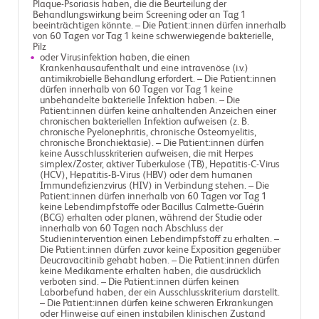
Plaque-Psoriasis haben, die die Beurteilung der
Behandlungswirkung beim Screening oder an Tag 1
beeinträchtigen könnte. – Die Patient:innen dürfen innerhalb
von 60 Tagen vor Tag 1 keine schwerwiegende bakterielle,
Pilz
oder Virusinfektion haben, die einen
Krankenhausaufenthalt und eine intravenöse (i.v.)
antimikrobielle Behandlung erfordert. – Die Patient:innen
dürfen innerhalb von 60 Tagen vor Tag 1 keine
unbehandelte bakterielle Infektion haben. – Die
Patient:innen dürfen keine anhaltenden Anzeichen einer
chronischen bakteriellen Infektion aufweisen (z. B.
chronische Pyelonephritis, chronische Osteomyelitis,
chronische Bronchiektasie). – Die Patient:innen dürfen
keine Ausschlusskriterien aufweisen, die mit Herpes
simplex/Zoster, aktiver Tuberkulose (TB), Hepatitis-C-Virus
(HCV), Hepatitis-B-Virus (HBV) oder dem humanen
Immundefizienzvirus (HIV) in Verbindung stehen. – Die
Patient:innen dürfen innerhalb von 60 Tagen vor Tag 1
keine Lebendimpfstoffe oder Bacillus Calmette-Guérin
(BCG) erhalten oder planen, während der Studie oder
innerhalb von 60 Tagen nach Abschluss der
Studienintervention einen Lebendimpfstoff zu erhalten. –
Die Patient:innen dürfen zuvor keine Exposition gegenüber
Deucravacitinib gehabt haben. – Die Patient:innen dürfen
keine Medikamente erhalten haben, die ausdrücklich
verboten sind. – Die Patient:innen dürfen keinen
Laborbefund haben, der ein Ausschlusskriterium darstellt.
– Die Patient:innen dürfen keine schweren Erkrankungen
oder Hinweise auf einen instabilen klinischen Zustand