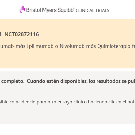
9 | NCT02872116
volumab más Ipilimumab o Nivolumab más Quimioterapia fr
á completo. Cuando estén disponibles, los resultados se pu
ble coincidencia para otro ensayo clinico haciendo clic en el boto