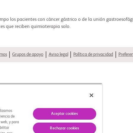
empo los pacientes con cáncer gástrico o de la unión gastroesofá
es que reciben quimioterapia solo.
omos
Grupos de apoyo
Aviso legal
Política de privacidad
Prefere
ilizamos
Aceptar cookies
riencia de
s web, y para
bilitar
Rechazar cookies