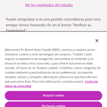
Ver los resultados del estudio
Puede comprobar si es una posible coincidencia para otro
ensayo clinico haciendo clic en el boton "Verificar su
Elegibilidad"
Verifique su elegibilidad
¡Bienvenido! En Bristol Myers Squibb (BMS), nosotros y nuestros socios
utilizamos cookies y otras tecnologías (en conjunto, “cookies”) para
mejorar su experiencia de navegación, personalizar el contenido y los
Descripción general
anuncios en este y otros sitios web, y para ofrecer funciones en redes
sociales. Al hacer clic en “Aceptar cookies” o habilitar ciertas categorías de
El propósito de este estudio es determinar si nivolumab
cookies mediante la personalización de sus preferencias, nos permite
recopilar, utilizar y compartir información sobre el uso que hace del sitio
más brentuximab vedotina (seguido de brentuximab
web para estos fines. Para más información, consulte nuestro
Centro de
vedotina más bendamustina en pacientes con una
...
Leer
avisos de privacidad
más
Aceptar cookies
Rechazar cookies