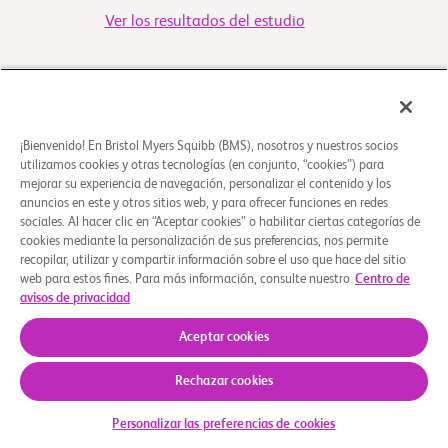
Ver los resultados del estudio
Puede comprobar si es una posible coincidencia para otro
ensayo clinico haciendo clic en el boton "Verificar su
Elegibilidad"
¡Bienvenido! En Bristol Myers Squibb (BMS), nosotros y nuestros socios
utilizamos cookies y otras tecnologías (en conjunto, “cookies”) para
mejorar su experiencia de navegación, personalizar el contenido y los
Descripción general
anuncios en este y otros sitios web, y para ofrecer funciones en redes
sociales. Al hacer clic en “Aceptar cookies” o habilitar ciertas categorías de
cookies mediante la personalización de sus preferencias, nos permite
El objetivo de este estudio es investigar el tratamiento
recopilar, utilizar y compartir información sobre el uso que hace del sitio
con nivolumab en combinación con trametinib con o sin
web para estos fines. Para más información, consulte nuestro
Centro de
avisos de privacidad
ipilimumab en pacientes con cáncer de co
...
Leer más
Aceptar cookies
Quiénes somos
Grupos de apoyo
Aviso legal
Política de privacidad
Preferencias de cookies
Rechazar cookies
© 2026 Bristol-Myers Squibb Company
Personalizar las preferencias de cookies