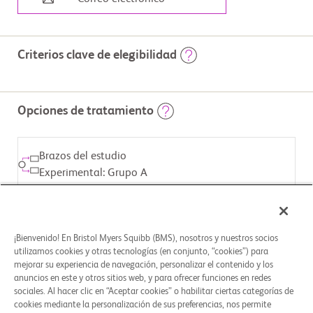
Criterios clave de elegibilidad
                        Para obtener más información sobre la participación en 
el ensayo clínico de Bristol Myers Squibb, visite 
Opciones de tratamiento
www.BMSStudyConnect.com

Criterios de inclusión:

Brazos del estudio
- Participantes con un primer diagnóstico de CHC que se han 
sometido a una resección o ablación curativa

Experimental: Grupo A
-Los participantes son elegibles para inscribirse si tienen CHC no 
relacionado con virus, o si tienen CHC-VHB o CHC-VHC

INTERVENCIÓN ASIGNADA
- Puntuación Child-Pugh de 5 o 6

Biológico: Nivolumab
¡Bienvenido! En Bristol Myers Squibb (BMS), nosotros y nuestros socios
- Estatus de desempeño (ED) según Eastern Cooperative Oncology 
utilizamos cookies y otras tecnologías (en conjunto, “cookies”) para
Group (ECOG) de 0 o 1

mejorar su experiencia de navegación, personalizar el contenido y los
Criterios de exclusión:

Brazos del estudio
anuncios en este y otros sitios web, y para ofrecer funciones en redes
Comparador de placebo: Grupo B
sociales. Al hacer clic en “Aceptar cookies” o habilitar ciertas categorías de
- CHC fibrolamelar conocido, CHC sarcomatoide o 
cookies mediante la personalización de sus preferencias, nos permite
colangiocarcinoma y CHC mixto
