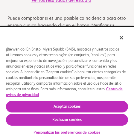
Ver los resultados del estudio
Puede comprobar si es una posible coincidencia para otro
ensayo clinico haciendo clic en el boton "Verificar su
Elegibilidad"
Verifique su elegibilidad
¡Bienvenido! En Bristol Myers Squibb (BMS), nosotros y nuestros socios
utilizamos cookies y otras tecnologías (en conjunto, “cookies”) para
mejorar su experiencia de navegación, personalizar el contenido y los
anuncios en este y otros sitios web, y para ofrecer funciones en redes
Descripción general
sociales. Al hacer clic en “Aceptar cookies” o habilitar ciertas categorías de
cookies mediante la personalización de sus preferencias, nos permite
recopilar, utilizar y compartir información sobre el uso que hace del sitio
El objetivo de este estudio es investigar los efectos de
web para estos fines. Para más información, consulte nuestro
Centro de
nivolumab cuando se aplica de forma subcutánea con o
avisos de privacidad
sin rHuPH20. Este estudio incluirá partic
...
Leer más
Aceptar cookies
Rechazar cookies
Quiénes somos
Grupos de apoyo
Aviso legal
Política de privacidad
Preferencias de cookies
Personalizar las preferencias de cookies
© 2026 Bristol-Myers Squibb Company