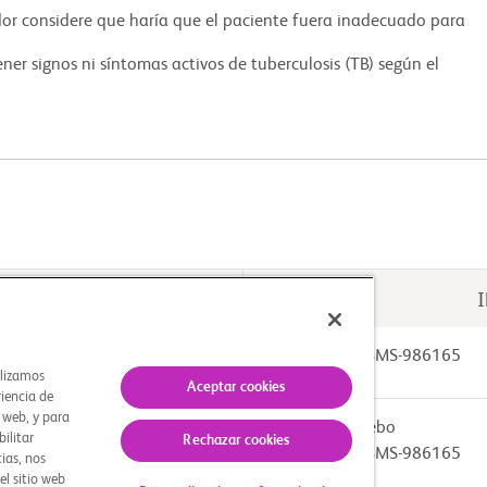
or considere que haría que el paciente fuera inadecuado para 
ener signos ni síntomas activos de tuberculosis (TB) según el 
O
Fármaco: BMS-986165
ilizamos
Aceptar cookies
riencia de
s web, y para
Drug: Placebo
bilitar
Rechazar cookies
Fármaco: BMS-986165
ias, nos
el sitio web