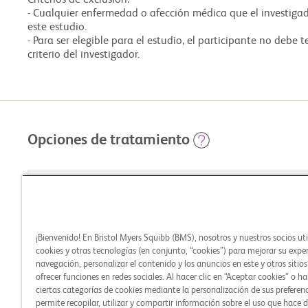
Criterios de exclusión: 

- Cualquier enfermedad o afección médica que el investigad
este estudio. 

- Para ser elegible para el estudio, el participante no debe t
criterio del investigador.
Opciones de tratamiento
BRAZOS DEL ESTUDI
Experimental: BMS-986165
¡Bienvenido! En Bristol Myers Squibb (BMS), nosotros y nuestros socios ut
cookies y otras tecnologías (en conjunto, “cookies”) para mejorar su expe
navegación, personalizar el contenido y los anuncios en este y otros sitio
ofrecer funciones en redes sociales. Al hacer clic en “Aceptar cookies” o ha
Experimental: Vaccine Cohort
ciertas categorías de cookies mediante la personalización de sus preferenc
permite recopilar, utilizar y compartir información sobre el uso que hace d