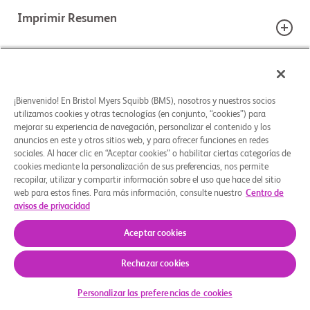
Imprimir Resumen
Detalles del estudio
¿ESTÁ CONSIDERANDO PARTICIPAR EN ESTE
ESTUDIO?
¡Bienvenido! En Bristol Myers Squibb (BMS), nosotros y nuestros socios
Fase I/Fase
Imprima esta página y la guía del estudio para
utilizamos cookies y otras tecnologías (en conjunto, “cookies”) para
18+
mejorar su experiencia de navegación, personalizar el contenido y los
Opciones de tratamiento
II
poder hablar mejor con su médico.
Rango de edad
anuncios en este y otros sitios web, y para ofrecer funciones en redes
Use la guía de estudios para explorar el proceso de
Géneros
Fase
sociales. Al hacer clic en “Aceptar cookies” o habilitar ciertas categorías de
participación en un estudio clínico. Comprenda qué
cookies mediante la personalización de sus preferencias, nos permite
BRAZOS DEL ESTUDIO
factores clave debe considerar antes de decidirse y
recopilar, utilizar y compartir información sobre el uso que hace del sitio
Criterios clave de elegibilidad
web para estos fines. Para más información, consulte nuestro
Centro de
piense preguntas para hacerle a su equipo de
avisos de privacidad
INTERVENCIÓN ASIGNADA
atención médica.
Activo, no
                    Criterios de inclusión:

reclutando
Aceptar cookies
Other: Part B - Standard TMZ + RT
Quiénes somos
Grupos de apoyo
Aviso legal
Política de privacidad
Preferencias de cookies
 Los sujetos deben cumplir los siguientes criterios para ser inscritos 
Imprima esta página CC-90010-
en el estudio:

Rechazar cookies
GBM-002
© 2026 Bristol-Myers Squibb Company
 1. Hombres y mujeres de ≥ 18 años de edad en el momento de 
firmar el formulario de consentimiento informado (FCI).

Descargar guía
Personalizar las preferencias de cookies
Fármaco: CC-90010